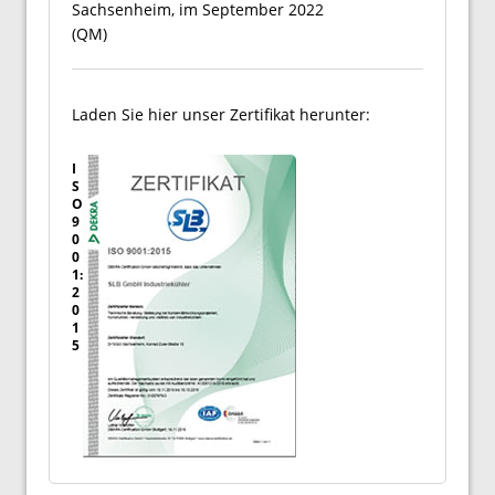
Sachsenheim, im September 2022
(QM)
Laden Sie hier unser Zertifikat herunter:
I
S
O
9
0
0
1:
2
0
1
5